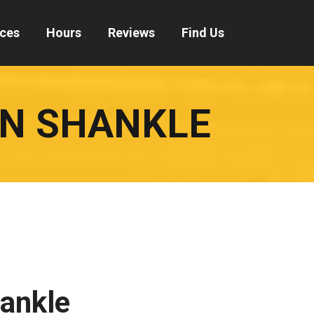
ices
Hours
Reviews
Find Us
IN SHANKLE
hankle