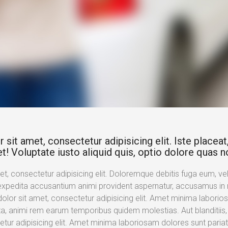
it amet, consectetur adipisicing elit. Iste placeat, 
t! Voluptate iusto aliquid quis, optio dolore quas n
, consectetur adipisicing elit. Doloremque debitis fuga eum, velit
expedita accusantium animi provident aspernatur, accusamus in n
lor sit amet, consectetur adipisicing elit. Amet minima laborios
a, animi rem earum temporibus quidem molestias. Aut blanditiis
etur adipisicing elit. Amet minima laboriosam dolores sunt paria