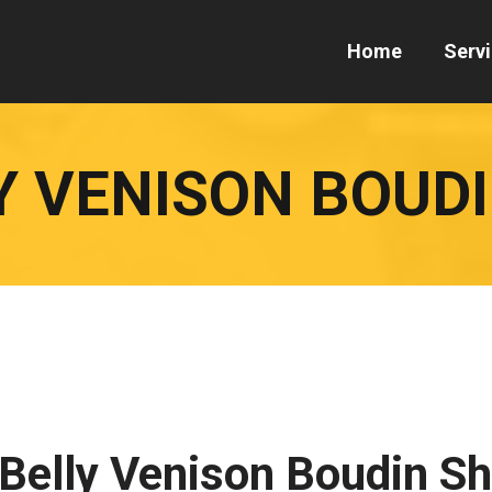
Home
Serv
Y VENISON BOUD
Belly Venison Boudin S